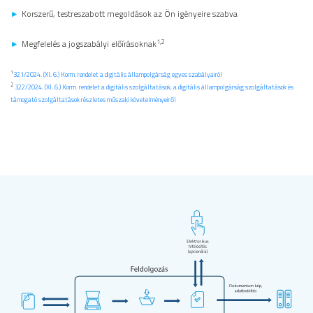
Korszerű, testreszabott megoldások az Ön igényeire szabva
1,2
Megfelelés a jogszabályi előírásoknak
1
321/2024. (XI. 6.) Korm. rendelet a digitális állampolgárság egyes szabályairól
2
322/2024. (XI. 6.) Korm. rendelet a digitális szolgáltatások, a digitális állampolgárság szolgáltatások és
támogató szolgáltatások részletes műszaki követelményeiről