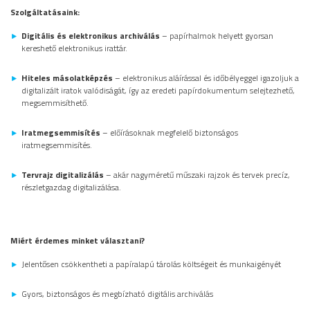
Szolgáltatásaink:
Digitális és elektronikus archiválás
– papírhalmok helyett gyorsan
kereshető elektronikus irattár.
Hiteles másolatképzés
– elektronikus aláírással és időbélyeggel igazoljuk a
digitalizált iratok valódiságát, így az eredeti papírdokumentum selejtezhető,
megsemmisíthető.
Iratmegsemmisítés
– előírásoknak megfelelő biztonságos
iratmegsemmisítés.
Tervrajz digitalizálás
– akár nagyméretű műszaki rajzok és tervek precíz,
részletgazdag digitalizálása.
Miért érdemes minket választani?
Jelentősen csökkentheti a papíralapú tárolás költségeit és munkaigényét
Gyors, biztonságos és megbízható digitális archiválás