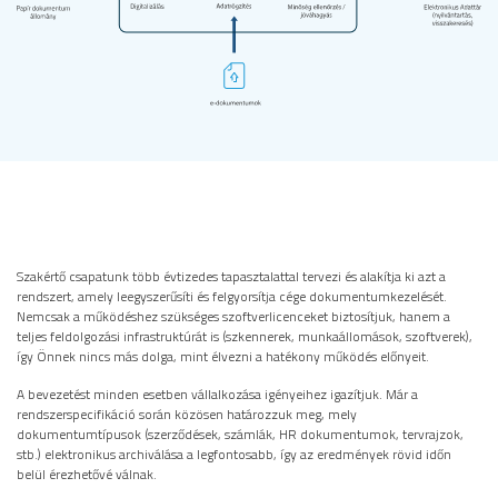
Szakértő csapatunk több évtizedes tapasztalattal tervezi és alakítja ki azt a
rendszert, amely leegyszerűsíti és felgyorsítja cége dokumentumkezelését.
Nemcsak a működéshez szükséges szoftverlicenceket biztosítjuk, hanem a
teljes feldolgozási infrastruktúrát is (szkennerek, munkaállomások, szoftverek),
így Önnek nincs más dolga, mint élvezni a hatékony működés előnyeit.
A bevezetést minden esetben vállalkozása igényeihez igazítjuk. Már a
rendszerspecifikáció során közösen határozzuk meg, mely
dokumentumtípusok (szerződések, számlák, HR dokumentumok, tervrajzok,
stb.) elektronikus archiválása a legfontosabb, így az eredmények rövid időn
belül érezhetővé válnak.