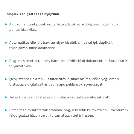
Komplex szolgáltatást nyújtunk
A dokumentumtípusokhoz tartozó adatok és feldolgozási folyamatok
pontos kialakítása.
Automatikus ellenőrzések, amelyek kiszűrik a hibákat (pl. duplikált
feldolgozás, hibás adatbevitel).
Rugalmas rendszer, amely bármikor bővíthető új dokumentumtípusokkal és
folyamatokkal.
Igény szerint elektronikus hitelesítés (digitális aláírás, időbélyeg), amely
biztosítja a digitalizált és papíralapú példányok egyezőségét.
Teljes körű üzemeltetés és archiválás a szolgáltatási időszak alatt.
Betanítás a munkatársak számára, hogy a később keletkező dokumentumok
feldolgozása házon belül, folyamatosan történhessen.